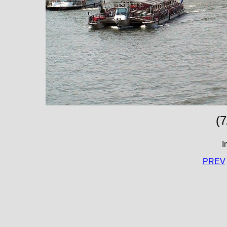
(7
I
PREV